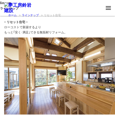
lineup
ラインナップ
ホーム
ラインナップ
リセット住宅
− リセット住宅 −
ローコストで新築するより
もっと｢安く･満足｣できる無垢材リフォーム。